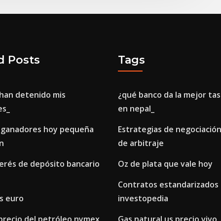
d Posts
Tags
 han detenido mis
¿qué banco da la mejor tas
es_
en nepal_
 ganadores hoy pequeña
Estrategias de negociación
ón
de arbitraje
erés de depósito bancario
Oz de plata que vale hoy
Contratos estandarizados
s euro
investopedia
precio del petróleo nymex
Gas natural us precio vivo